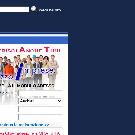
cerca nel sito
PILA IL MODULO ADESSO
ciale
ntinua la registrazione >>
soci CNA l'adesione è GRATUITA