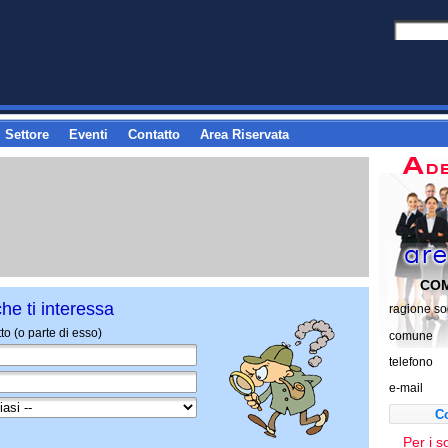
 Settore
Eventi
Contatto
Area Riservata
COM
he ti interessa
ragione so
to (o parte di esso)
comune
telefono
e-mail
Co
Per i 