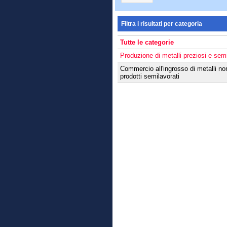
Filtra i risultati per categoria
Tutte le categorie
Produzione di metalli preziosi e semi
Commercio all'ingrosso di metalli non
prodotti semilavorati