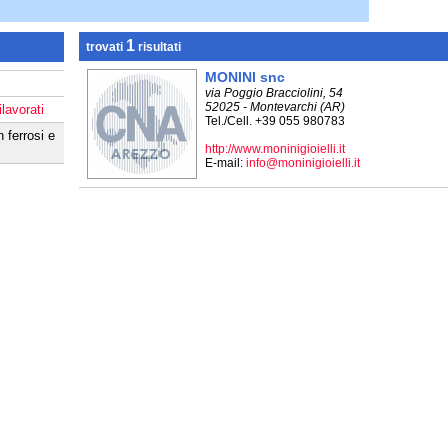
1
trovati
risultati
MONINI snc
via Poggio Bracciolini, 54
52025 - Montevarchi (AR)
lavorati
Tel./Cell. +39 055 980783
 ferrosi e
http://www.moninigioielli.it
E-mail:
info@moninigioielli.it